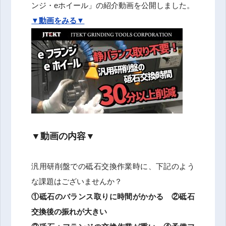
ンジ・eホイール」の紹介動画を公開しました。
▼
動画をみる▼
▼
動画の内容▼
汎用研削盤での砥石交換作業時に、下記のよう
な課題はございませんか？
①
砥石のバランス取りに時間がかかる
②
砥石
交換後の振れが大きい