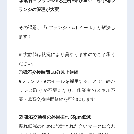
③
砥石＋フランジの交換作業が重い
④
予備フ
ランジの管理が大変
その課題、「eフランジ・eホイール」が解決し
ます！
※実数値は状況により異なりますのでご了承く
ださい。
①
砥石交換時間 30分以上短縮
eフランジ・eホイールを採用することで、静バ
ランス取りが不要になり、作業者のスキル不
要・砥石交換時間短縮を可能にします
②
砥石交換後の外周振れ 55μm低減
振れ低減のために設計された合いマークに合わ